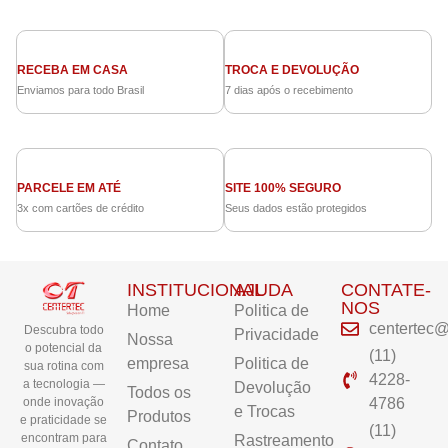
RECEBA EM CASA
TROCA E DEVOLUÇÃO
Enviamos para todo Brasil
7 dias após o recebimento
PARCELE EM ATÉ
SITE 100% SEGURO
3x com cartões de crédito
Seus dados estão protegidos
INSTITUCIONAL
AJUDA
CONTATE-
NOS
Home
Politica de
centertec@
Descubra todo
Privacidade
Nossa
o potencial da
(11)
empresa
Politica de
sua rotina com
4228-
a tecnologia —
Devolução
Todos os
4786
onde inovação
e Trocas
Produtos
e praticidade se
(11)
encontram para
Rastreamento
Contato