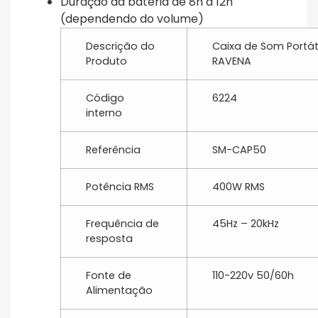
Duração da bateria de 8h a 12h
(dependendo do volume)
Descrição do
Caixa de Som Portáti
Produto
RAVENA
Código
6224
interno
Referência
SM-CAP50
Potência RMS
400W RMS
Frequência de
45Hz – 20kHz
resposta
Fonte de
110-220v 50/60h
Alimentação