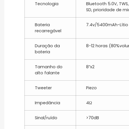
Tecnologia
Bluetooth 5.0V, TWS
SD, prioridade de m
Bateria
7.4v/5400mAh-Lítio
recarregável
Duração da
8-12 horas (80%vol
bateria
Tamanho do
8”x2
alto falante
Tweeter
Piezo
Impedância
4Ω
Sinal/ruído
>70dB