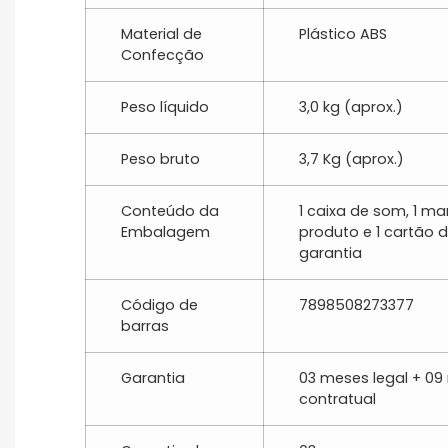
Material de
Plástico ABS
Confecção
Peso líquido
3,0 kg (aprox.)
Peso bruto
3,7 Kg (aprox.)
Conteúdo da
1 caixa de som, 1 m
Embalagem
produto e 1 cartão 
garantia
Código de
7898508273377
barras
Garantia
03 meses legal + 0
contratual