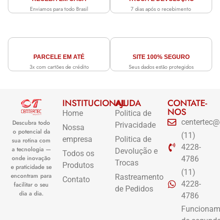
Enviamos para todo Brasil
7 dias após o recebimento
PARCELE EM ATÉ
SITE 100% SEGURO
3x com cartões de crédito
Seus dados estão protegidos
INSTITUCIONAL
AJUDA
CONTATE-
NOS
Home
Politica de
centertec@
Descubra todo
Privacidade
Nossa
o potencial da
(11)
empresa
Politica de
sua rotina com
4228-
a tecnologia —
Devolução e
Todos os
onde inovação
4786
Trocas
Produtos
e praticidade se
(11)
encontram para
Rastreamento
Contato
4228-
facilitar o seu
de Pedidos
dia a dia.
4786
Funcionam