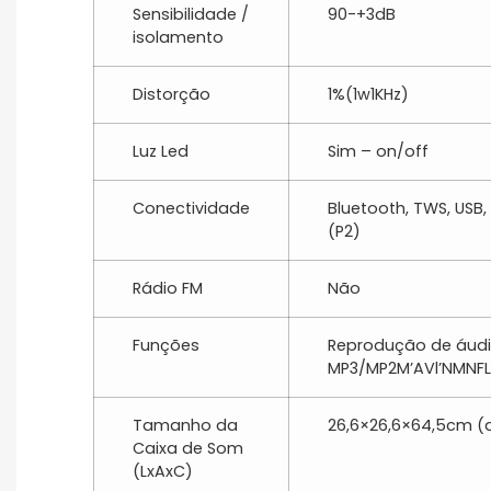
Sensibilidade /
90-+3dB
isolamento
Distorção
1%(1w1KHz)
Luz Led
Sim – on/off
Conectividade
Bluetooth, TWS, USB,
(P2)
Rádio FM
Não
Funções
Reprodução de áudi
MP3/MP2M’AVl’NMNFL
Tamanho da
26,6×26,6×64,5cm (a
Caixa de Som
(LxAxC)