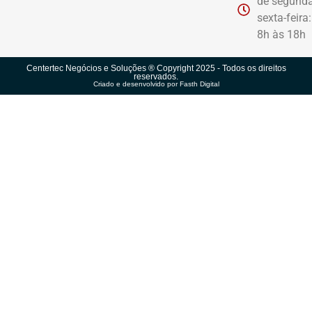
de segunda
sexta-feira
8h às 18h
Centertec Negócios e Soluções ® Copyright 2025 - Todos os direitos
reservados.
Criado e desenvolvido por Fasth Digital