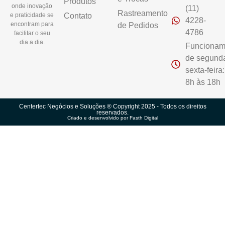
Produtos
onde inovação
(11)
Rastreamento
e praticidade se
Contato
4228-
encontram para
de Pedidos
4786
facilitar o seu
dia a dia.
Funcionam
de segund
sexta-feira
8h às 18h
Centertec Negócios e Soluções ® Copyright 2025 - Todos os direitos
reservados.
Criado e desenvolvido por Fasth Digital