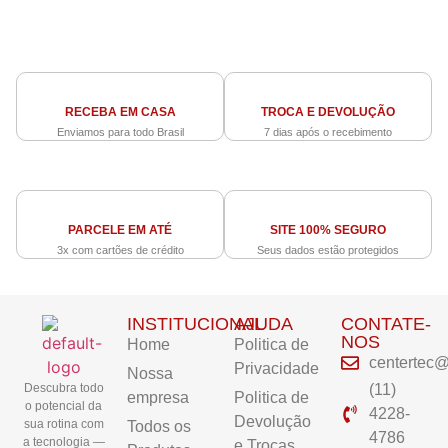
RECEBA EM CASA
TROCA E DEVOLUÇÃO
Enviamos para todo Brasil
7 dias após o recebimento
PARCELE EM ATÉ
SITE 100% SEGURO
3x com cartões de crédito
Seus dados estão protegidos
INSTITUCIONAL
AJUDA
CONTATE-
NOS
Home
Politica de
centertec@
Privacidade
Nossa
Descubra todo
(11)
empresa
Politica de
o potencial da
4228-
Devolução
sua rotina com
Todos os
4786
a tecnologia —
e Trocas