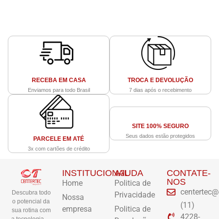
RECEBA EM CASA
TROCA E DEVOLUÇÃO
Enviamos para todo Brasil
7 dias após o recebimento
SITE 100% SEGURO
Seus dados estão protegidos
PARCELE EM ATÉ
3x com cartões de crédito
INSTITUCIONAL
AJUDA
CONTATE-
NOS
Home
Politica de
centertec@
Descubra todo
Privacidade
Nossa
o potencial da
(11)
empresa
Politica de
sua rotina com
4228-