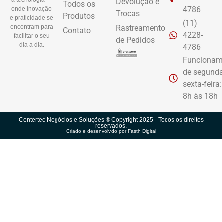
a tecnologia —
Devolução e
Todos os
4786
onde inovação
Trocas
Produtos
e praticidade se
(11)
Rastreamento
encontram para
Contato
4228-
facilitar o seu
de Pedidos
dia a dia.
4786
Funcionam
de segunda
sexta-feira
8h às 18h
Centertec Negócios e Soluções ® Copyright 2025 - Todos os direitos
reservados.
Criado e desenvolvido por Fasth Digital